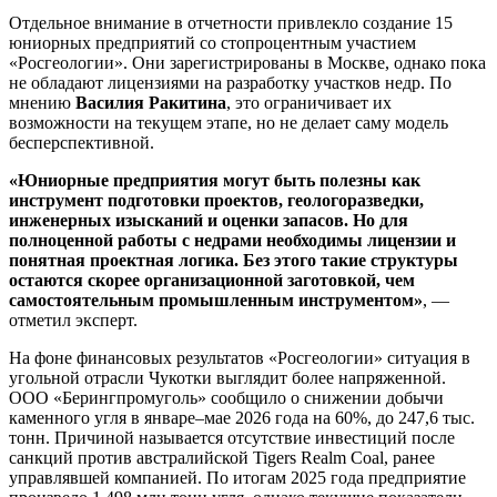
Отдельное внимание в отчетности привлекло создание 15
юниорных предприятий со стопроцентным участием
«Росгеологии». Они зарегистрированы в Москве, однако пока
не обладают лицензиями на разработку участков недр. По
мнению
Василия Ракитина
, это ограничивает их
возможности на текущем этапе, но не делает саму модель
бесперспективной.
«Юниорные предприятия могут быть полезны как
инструмент подготовки проектов, геологоразведки,
инженерных изысканий и оценки запасов. Но для
полноценной работы с недрами необходимы лицензии и
понятная проектная логика. Без этого такие структуры
остаются скорее организационной заготовкой, чем
самостоятельным промышленным инструментом»
, —
отметил эксперт.
На фоне финансовых результатов «Росгеологии» ситуация в
угольной отрасли Чукотки выглядит более напряженной.
ООО «Берингпромуголь» сообщило о снижении добычи
каменного угля в январе–мае 2026 года на 60%, до 247,6 тыс.
тонн. Причиной называется отсутствие инвестиций после
санкций против австралийской Tigers Realm Coal, ранее
управлявшей компанией. По итогам 2025 года предприятие