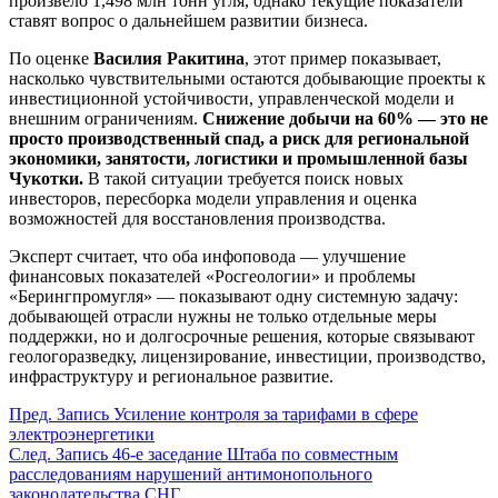
произвело 1,498 млн тонн угля, однако текущие показатели
ставят вопрос о дальнейшем развитии бизнеса.
По оценке
Василия Ракитина
, этот пример показывает,
насколько чувствительными остаются добывающие проекты к
инвестиционной устойчивости, управленческой модели и
внешним ограничениям.
Снижение добычи на 60% — это не
просто производственный спад, а риск для региональной
экономики, занятости, логистики и промышленной базы
Чукотки.
В такой ситуации требуется поиск новых
инвесторов, пересборка модели управления и оценка
возможностей для восстановления производства.
Эксперт считает, что оба инфоповода — улучшение
финансовых показателей «Росгеологии» и проблемы
«Берингпромугля» — показывают одну системную задачу:
добывающей отрасли нужны не только отдельные меры
поддержки, но и долгосрочные решения, которые связывают
геологоразведку, лицензирование, инвестиции, производство,
инфраструктуру и региональное развитие.
Пред.
Запись
Усиление контроля за тарифами в сфере
электроэнергетики
След.
Запись
46-е заседание Штаба по совместным
расследованиям нарушений антимонопольного
законодательства СНГ