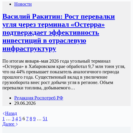
Новости
Василий Ракитин: Рост перевалки
угля через терминал «Остерра»
подтверждает эффективность
инвестиций в отраслевую
инфраструктуру
По итогам января–мая 2026 года угольный терминал
«Остерра» в Хабаровском крае обработал 9,7 млн тонн угля,
что на 44% превышает показатель аналогичного периода
прошлого года. Существенный вклад в увеличение
грузооборота внес рост добычи угля в регионе. Объем
перевалки топлива, добываемого…
Редакция Роспотреб РФ
29.06.2026
Назад
1
…
3
4
5
6
7
8
9
…
51
Далее