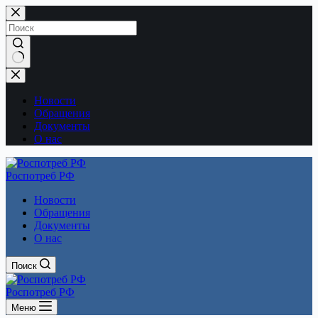
Перейти
к
сути
Ничего
не
найдено
Новости
Обращения
Документы
О нас
Роспотреб РФ
Новости
Обращения
Документы
О нас
Поиск
Роспотреб РФ
Меню