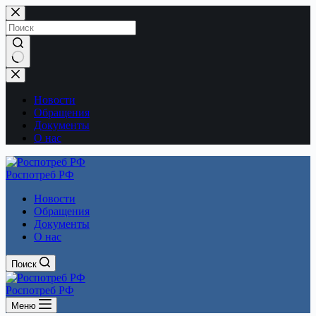
Перейти
к
сути
Ничего
не
найдено
Новости
Обращения
Документы
О нас
Роспотреб РФ
Новости
Обращения
Документы
О нас
Поиск
Роспотреб РФ
Меню