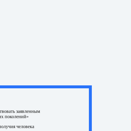
ствовать заявленным
щих поколений»
получия человека