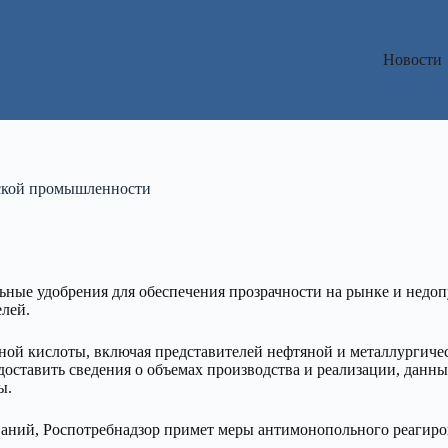
Новости
еской промышленности
льные удобрения для обеспечения прозрачности на рынке и недо
лей.
ой кислоты, включая представителей нефтяной и металлургичес
ставить сведения о объемах производства и реализации, данные
ы.
аний, Роспотребнадзор примет меры антимонопольного реагиро