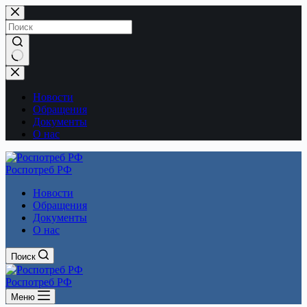
Перейти
к
сути
Ничего
не
найдено
Новости
Обращения
Документы
О нас
Роспотреб РФ
Новости
Обращения
Документы
О нас
Поиск
Роспотреб РФ
Меню