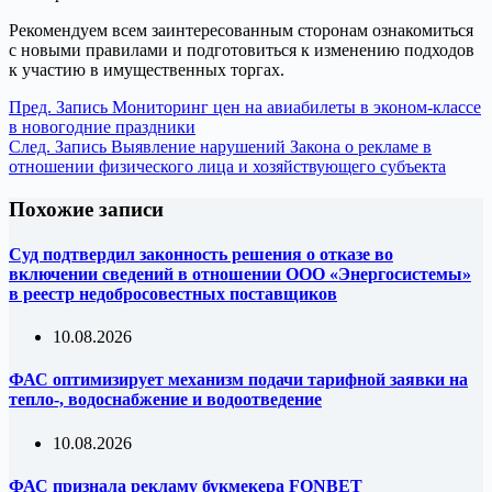
Рекомендуем всем заинтересованным сторонам ознакомиться
с новыми правилами и подготовиться к изменению подходов
к участию в имущественных торгах.
Пред.
Запись
Мониторинг цен на авиабилеты в эконом-классе
в новогодние праздники
След.
Запись
Выявление нарушений Закона о рекламе в
отношении физического лица и хозяйствующего субъекта
Похожие записи
Суд подтвердил законность решения о отказе во
включении сведений в отношении ООО «Энергосистемы»
в реестр недобросовестных поставщиков
10.08.2026
ФАС оптимизирует механизм подачи тарифной заявки на
тепло-, водоснабжение и водоотведение
10.08.2026
ФАС признала рекламу букмекера FONBET