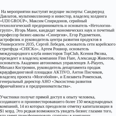
На мероприятии выступят ведущие эксперты: Саидмурод
Давлатов, мультимиллионер и инвестор, владелец холдинга
«UDI GROUP», Максим Спиридонов, серийный
технологический предприниматель и основатель «Нетологии-
групп», Игорь Манн, кандидат экономических наук и почетный
профессор бизнес-школы «Синергия», Егор Рудометкин,
астрофизик и руководитель центра развития продуктов в
Университете 2035, Сергей Лебедев, основатель сети корейского
стритфуда «CHICKo», Артем Рошиор, основатель
международного клуба инвесторов TopClub, Ксения Рясова,
президент и владелец компании Finn Flare, Александр Животов,
основатель Академии автономных управленцев A-Players,
Михаил Костромин, руководитель департамента продаж
краудфандинговой площадки AKTIVO, Антон Писчиков,
владелец проекта «Мозгобойня», и Елизавета Роменская,
генеральный директор АНО «Экосистема развития
франчайзинга и предпринимательства».
Участники получат прямой доступ к опыту человека,
создавшего и проинвестировавшего более 150 международных
компаний, 14 из которых преодолели отметку капитализации в
$1 млрд. Это редкая возможность увидеть бизнес глазами того,
кто умеет трансформировать стартапы в компании-