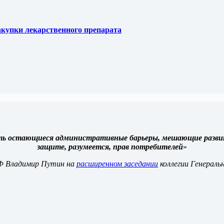
купки лекарственного препарата
ть остающиеся административные барьеры, мешающие развит
защите, разумеется, прав потребителей
»
Ф Владимир Путин на
расширенном заседании
коллегии Генераль