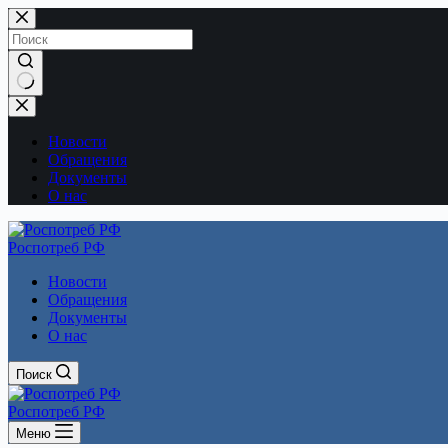
Перейти
к
сути
Ничего
не
найдено
Новости
Обращения
Документы
О нас
Роспотреб РФ
Новости
Обращения
Документы
О нас
Поиск
Роспотреб РФ
Меню