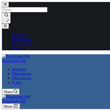
Перейти
к
сути
Ничего
не
найдено
Новости
Обращения
Документы
О нас
Роспотреб РФ
Новости
Обращения
Документы
О нас
Поиск
Роспотреб РФ
Меню