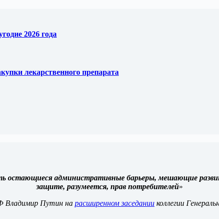
годие 2026 года
купки лекарственного препарата
ть остающиеся административные барьеры, мешающие развит
защите, разумеется, прав потребителей
»
Ф Владимир Путин на
расширенном заседании
коллегии Генераль