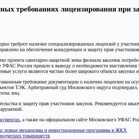
ных требованиях лицензирования при з
рно требуют наличие специализированных лицензий у участнико
равлено на обеспечение конкуренции и защиту прав участников
отке проекта санитарно-защитной зоны филиала заказчик потреб
ое УФАС России пришло к выводу о необходимости выставления т
емые услуги являются частью более широкого объекта закупки и
незаконным требование документации о наличии лицензии на осу
бъектов ТЭК. Арбитражный суд Московского округа подтвердил,
уппы лиц.
ельства и защиту прав участников закупок. Рекомендуется зак
нарушений.
кументах
, а также на официальном сайте Московского УФАС Ро
ю: новые механизмы и инвестиционные программы в ЖКХ
оводческих товариществ