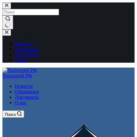
Перейти
к
сути
Ничего
не
найдено
Новости
Обращения
Документы
О нас
Роспотреб РФ
Новости
Обращения
Документы
О нас
Поиск