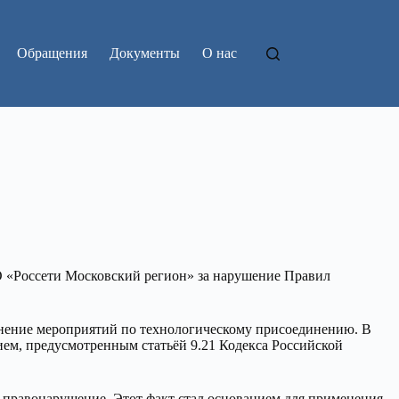
Обращения
Документы
О нас
 «Россети Московский регион» за нарушение Правил
лнение мероприятий по технологическому присоединению. В
ием, предусмотренным статьёй 9.21 Кодекса Российской
 правонарушение. Этот факт стал основанием для применения