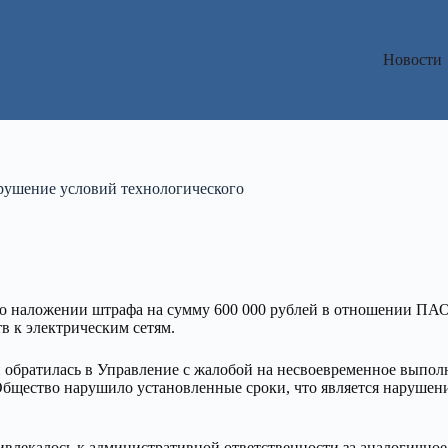
Новости
рушение условий технологического
 наложении штрафа на сумму 600 000 рублей в отношении ПАО
 к электрическим сетям.
 обратилась в Управление с жалобой на несвоевременное выпо
Общество нарушило установленные сроки, что является нарушен
влекалось к административной ответственности за аналогичное