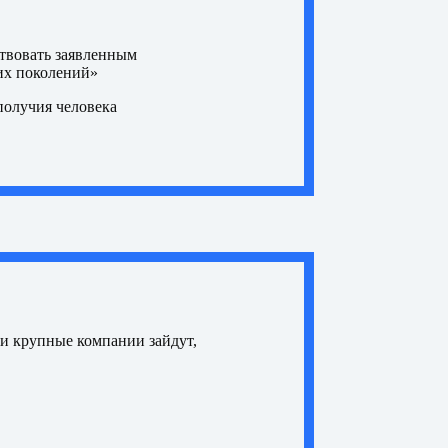
ствовать заявленным
щих поколений»
получия человека
ли крупные компании зайдут,