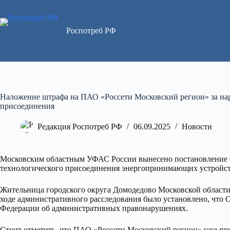
Перейти
к
сути
Роспотреб РФ
Наложение штрафа на ПАО «Россети Московский регион» за на
присоединения
Редакция Роспотреб РФ
06.09.2025
Новости
Московским областным УФАС России вынесено постановление о
технологического присоединения энергопринимающих устройств
Жительница городского округа Домодедово Московской области
ходе административного расследования было установлено, что 
Федерации об административных правонарушениях.
Стоит отметить, что ПАО «Россети Московский регион» уже при